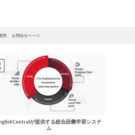
質問
お問合せページ
3
月
EnglishCentralが提供する総合語彙学習システ
ム